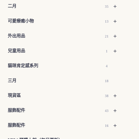
+
二月
35
+
可愛療癒小物
13
+
外出用品
21
+
兒童用品
1
貓咪肯定感系列
4
三月
18
+
現貨區
38
+
服飾配件
43
+
服飾配件
16