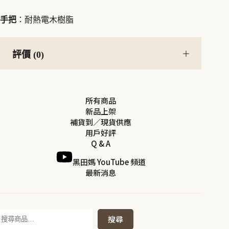
手把
：耐熱電木樹脂
評價 (0)
所有商品
新品上架
補貨到／現貨供應
用戶好評
Q & A
黑田媽 YouTube 頻道
最新消息
搜
搜尋
尋