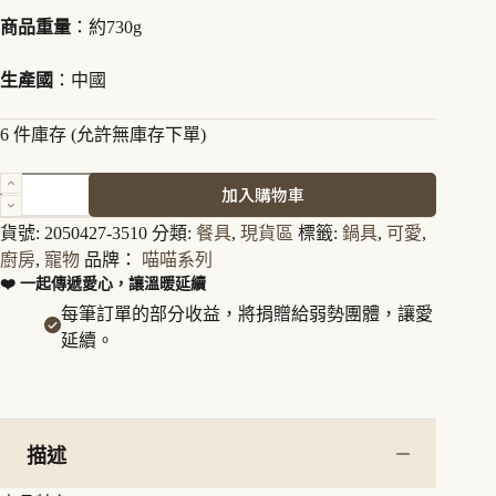
商品重量
：約730g
生產國
：中國
6 件庫存 (允許無庫存下單)
喵
加入購物車
喵
系
貨號:
2050427-3510
分類:
餐具
,
現貨區
標籤:
鍋具
,
可愛
,
列
廚房
,
寵物
品牌：
喵喵系列
日
❤️ 一起傳遞愛心，讓溫暖延續
本
每筆訂單的部分收益，將捐贈給弱勢團體，讓愛
26cm
延續。
貓
咪
煎
鍋
X
描述
尾
巴