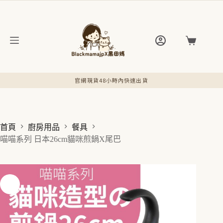
跳
至
主
要
購
內
物
容
車
官網現貨48小時內快速出貨
首頁
廚房用品
餐具
喵喵系列 日本26cm貓咪煎鍋X尾巴