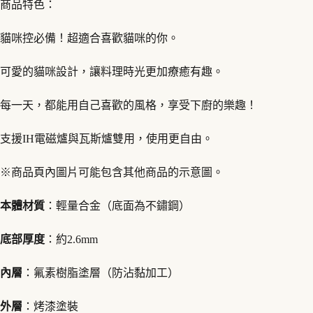
數
商品特色：
量
貓咪控必備！超適合喜歡貓咪的你。
可愛的貓咪設計，讓料理時光更加療癒有趣。
每一天，都能用自己喜歡的風格，享受下廚的樂趣！
支援IH電磁爐與瓦斯爐雙用，使用更自由。
※商品頁內圖片可能包含其他商品的示意圖。
本體材質
：輕量合金（底面為不鏽鋼）
底部厚度
：約2.6mm
內層
：氟素樹脂塗層（防沾黏加工）
外層
：烤漆塗裝