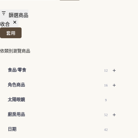
篩選商品
收合
套用
依類別瀏覽商品
+
食品/零食
12
+
角色商品
16
太陽眼鏡
9
+
廚房用品
52
日期
42