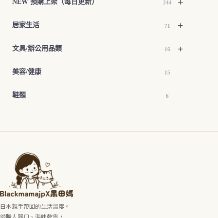
+
NEW 預購上架（每日更新）
244
+
居家生活
71
+
文具/辦公用品類
16
美容/健康
15
鞋類
6
日本親手帶回的生活溫度。
從職人器皿、海味乾貨，