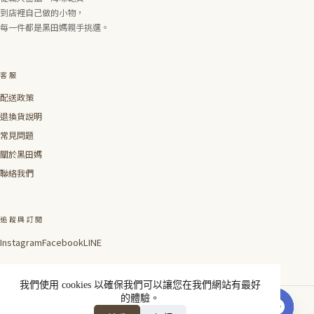
到店裡自己做的小物，
每一件都是黑田媽親手挑選。
客服
配送政策
退換貨說明
常見問題
關於黑田媽
聯絡我們
追蹤與訂閱
Instagram
Facebook
LINE
我們使用 cookies 以確保我們可以讓您在我們網站有最好
的體驗。
線上聯絡我們
© 2026 Blackmamajp ✕ 黑
Made with care in Taipei ×