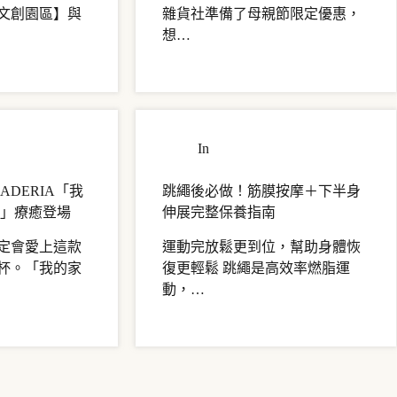
文創園區】與
雜貨社準備了母親節限定優惠，
想…
・使用心得
In
商品介紹・使用心得
ADERIA「我
跳繩後必做！筋膜按摩＋下半身
杯」療癒登場
伸展完整保養指南
定會愛上這款
運動完放鬆更到位，幫助身體恢
杯。「我的家
復更輕鬆 跳繩是高效率燃脂運
動，…