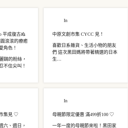
專欄
In
最新活動・優惠
io 平成復古ぬ
中原文創市集 CYCC 見！
-圓滾滾的療癒
喜歡日系雜貨、生活小物的朋友
愛角色！
們 這次黑田媽將帶著精選的日本
 三麗鷗的粉絲，
生…
忍不住尖叫！
・優惠
In
最新活動・優惠
市集見 ♡
母親節限定優惠 滿499折100 ♡
週六、週日，
一年一度的母親節來啦！黑田家