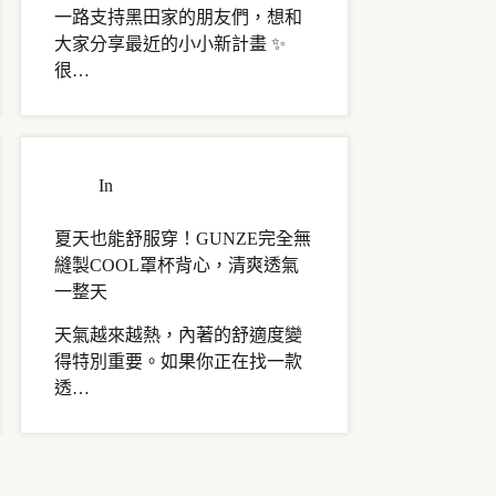
一路支持黑田家的朋友們，想和
大家分享最近的小小新計畫 ✨
很…
In
商品介紹・使用心得
夏天也能舒服穿！GUNZE完全無
縫製COOL罩杯背心，清爽透氣
一整天
天氣越來越熱，內著的舒適度變
得特別重要。如果你正在找一款
透…