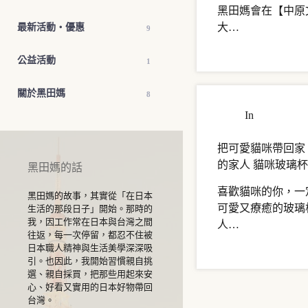
黑田媽會在【中原
大…
最新活動・優惠
9
公益活動
1
關於黑田媽
8
In
商品介紹
把可愛貓咪帶回家 
的家人 貓咪玻璃
黑田媽的話
喜歡貓咪的你，一
黑田媽的故事，其實從「在日本
可愛又療癒的玻璃
生活的那段日子」開始。那時的
我，因工作常在日本與台灣之間
人…
往返，每一次停留，都忍不住被
日本職人精神與生活美學深深吸
引。也因此，我開始習慣親自挑
選、親自採買，把那些用起來安
心、好看又實用的日本好物帶回
台灣。