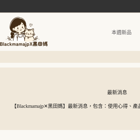
跳
至
主
要
本週新品
內
容
最新消息
【Blackmamajp✕黑田媽】最新消息，包含：使用心得