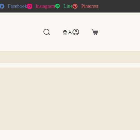
Facebook
Instagram
Line
Pinterest
登入
購
物
車