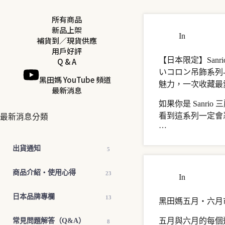
所有商品
新品上架
In
日本品牌
補貨到／現貨供應
用戶好評
【日本限定】Sanr
Q & A
いコロン吊飾系列
黑田媽 YouTube 頻道
魅力，一次收藏最
最新消息
如果你是 Sanrio
看到這系列一定會
最新消息分類
…
出貨通知
5
商品介紹・使用心得
23
In
最新活動
日本品牌專欄
13
黑田媽五月・六月
五月與六月的每個
常見問題解答（Q&A）
8