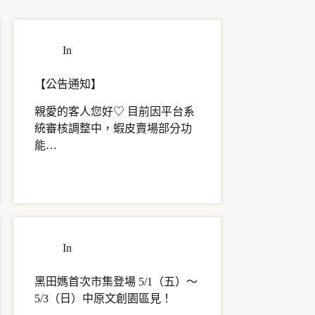
In
出貨通知
【公告通知】
親愛的客人您好♡ 目前因平台系
統審核調整中，蝦皮賣場部分功
能…
In
關於黑田媽
黑田媽首次市集登場 5/1（五）～
5/3（日）中原文創園區見！