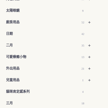
太陽眼鏡
9
+
廚房用品
52
日期
42
+
二月
35
+
可愛療癒小物
13
+
外出用品
21
+
兒童用品
1
貓咪肯定感系列
4
三月
18