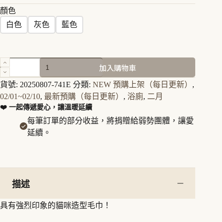
顏色
白色
灰色
藍色
Sopii
加入購物車
快
乾
貨號:
20250807-741E
分類:
NEW 預購上架（每日更新）
,
毛
02/01~02/10
,
最新預購（每日更新）
,
浴廁
,
二月
巾
❤️ 一起傳遞愛心，讓溫暖延續
數
每筆訂單的部分收益，將捐贈給弱勢團體，讓愛
量
延續。
描述
具有強烈印象的貓咪造型毛巾！