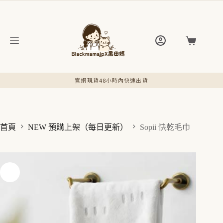
跳
至
主
要
購
內
物
容
車
官網現貨48小時內快速出貨
首頁
NEW 預購上架（每日更新）
Sopii 快乾毛巾