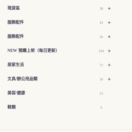
+
現貨區
38
+
服飾配件
43
+
服飾配件
16
+
NEW 預購上架（每日更新）
244
+
居家生活
71
+
文具/辦公用品類
16
美容/健康
15
鞋類
6