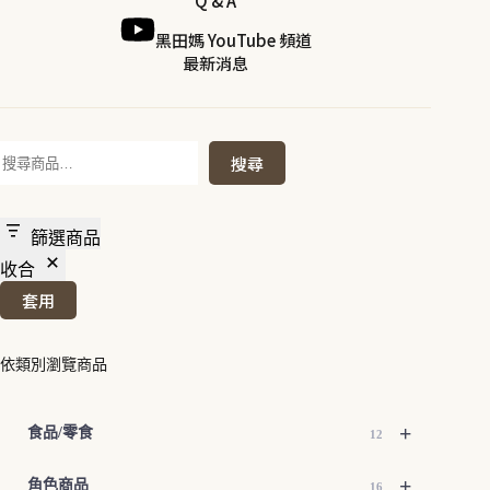
Q & A
黑田媽 YouTube 頻道
最新消息
搜
搜尋
尋
篩選商品
收合
套用
依類別瀏覽商品
+
食品/零食
12
+
角色商品
16