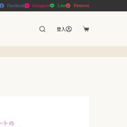
Facebook
Instagram
Line
Pinterest
登入
購
物
車