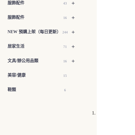
+
服飾配件
43
+
服飾配件
16
+
NEW 預購上架（每日更新）
244
+
居家生活
71
+
文具/辦公用品類
16
美容/健康
15
鞋類
6