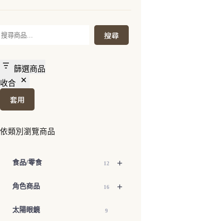
搜
搜尋
尋
篩選商品
收合
套用
依類別瀏覽商品
+
食品/零食
12
+
角色商品
16
太陽眼鏡
9