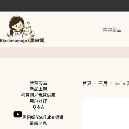
跳
至
主
要
本週新品
內
容
所有商品
首頁
三月
Sanr
新品上架
補貨到／現貨供應
用戶好評
Q & A
黑田媽 YouTube 頻道
最新消息