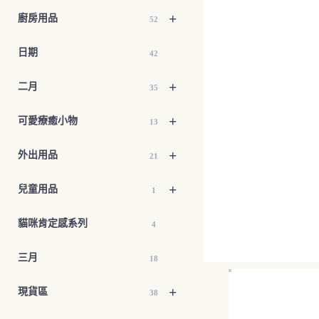
+
廚房用品
52
日期
42
+
二月
35
+
可愛療癒小物
13
+
外出用品
21
+
兒童用品
1
貓咪肯定感系列
4
三月
18
+
現貨區
38