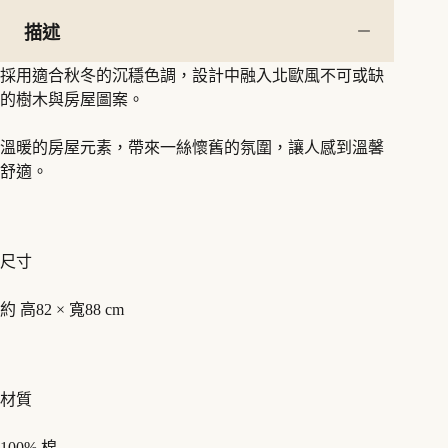
描述
採用適合秋冬的沉穩色調，設計中融入北歐風不可或缺
的樹木與房屋圖案。
溫暖的房屋元素，帶來一絲懷舊的氛圍，讓人感到溫馨
舒適。
尺寸
約 高82 × 寬88 cm
材質
100% 棉