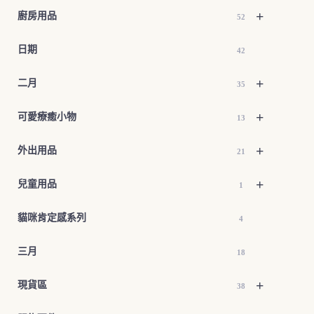
+
廚房用品
52
日期
42
+
二月
35
+
可愛療癒小物
13
+
外出用品
21
+
兒童用品
1
貓咪肯定感系列
4
三月
18
+
現貨區
38