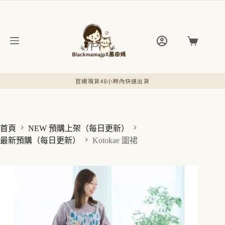
跳
至
主
要
購
內
物
容
車
官網現貨48小時內快速出貨
首頁
NEW 預購上架（每日更新）
最新預購（每日更新）
Kotokae 圍裙