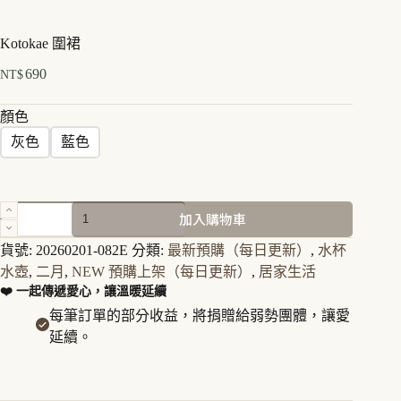
Kotokae 圍裙
690
NT$
顏色
灰色
藍色
Kotokae
加入購物車
圍
裙
貨號:
20260201-082E
分類:
最新預購（每日更新）
,
水杯
數
水壺
,
二月
,
NEW 預購上架（每日更新）
,
居家生活
量
❤️ 一起傳遞愛心，讓溫暖延續
每筆訂單的部分收益，將捐贈給弱勢團體，讓愛
延續。