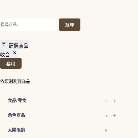
搜
搜尋
尋
篩選商品
收合
套用
依類別瀏覽商品
+
食品/零食
12
+
角色商品
16
太陽眼鏡
9