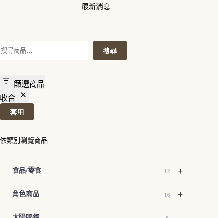
最新消息
搜
搜尋
尋
篩選商品
收合
套用
依類別瀏覽商品
+
食品/零食
12
+
角色商品
16
太陽眼鏡
9