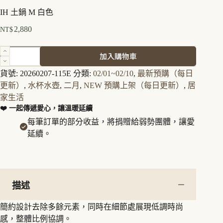
IH 土鍋 M 白色
2,880
NT$
IH
加入購物車
土
鍋
貨號:
20260207-115E
分類:
02/01~02/10
,
最新預購（每日
M
更新）
,
水杯水壺
,
二月
,
NEW 預購上架（每日更新）
,
居
白
家生活
色
❤️ 一起傳遞愛心，讓溫暖延續
數
量
每筆訂單的部分收益，將捐贈給弱勢團體，讓愛
延續。
描述
簡約設計去除多餘元素，同時在細節處展現低調時尚
感，整體比例協調。