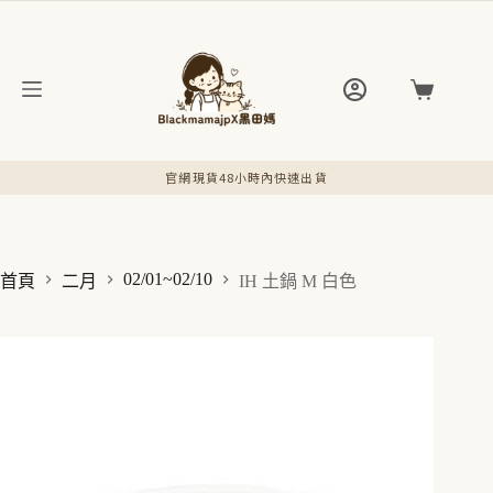
跳
至
主
要
購
內
物
容
車
官網現貨48小時內快速出貨
02/01~02/10
首頁
二月
IH 土鍋 M 白色