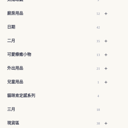
+
廚房用品
52
日期
42
+
二月
35
+
可愛療癒小物
13
+
外出用品
21
+
兒童用品
1
貓咪肯定感系列
4
三月
18
+
現貨區
38