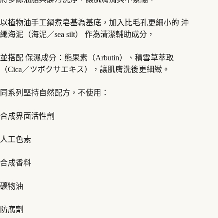
以植物油手工鍋煮皂基為基底，加入比毛孔更細小的 沖
繩海泥（海泥／sea silt） 作為清潔輔助成分，
並搭配 保濕成分：熊果素（Arbutin）、積雪草萃取
（Cica／ツボクサエキス），讓肌膚洗後更細緻。
同系列堅持自然配方，不使用：
合成界面活性劑
人工色素
合成香料
礦物油
防腐劑