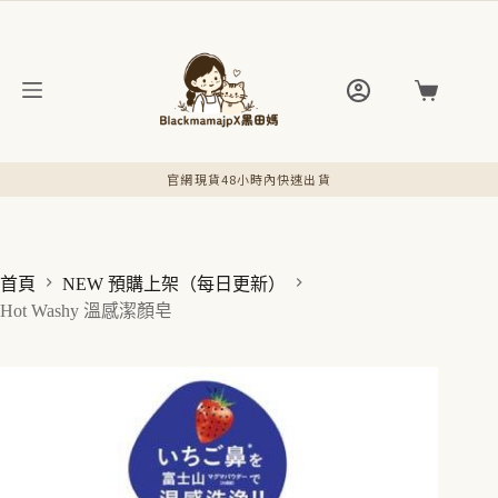
跳
至
主
要
購
內
物
容
車
官網現貨48小時內快速出貨
首頁
NEW 預購上架（每日更新）
Hot Washy 溫感潔顏皂