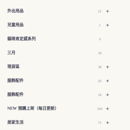
+
外出用品
21
+
兒童用品
1
貓咪肯定感系列
4
三月
18
+
現貨區
38
+
服飾配件
43
+
服飾配件
16
+
NEW 預購上架（每日更新）
244
+
居家生活
71