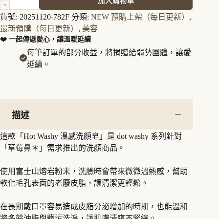
加入購物車
Washy
溫
貨號:
20251120-782F
分類:
NEW 預購上架（每日更新）
,
感
最新預購（每日更新）
,
美容
潔
❤️ 一起傳遞愛心，讓溫暖延續
顏
每筆訂單的部分收益，將捐贈給弱勢團體，讓愛
皂
數
延續。
量
描述
這款「Hot Washy 溫感洗顏皂」是 dot washy 系列針對
「草莓鼻＊」需求推出的洗顏商品。
使用富士山熔岩粉末，洗臉時會帶來微微溫熱感，幫助
軟化毛孔表面的老廢皮脂，讓清潔更輕鬆。
在長期戴口罩容易造成皮脂分泌增加的時期，也能溫和
將多餘油脂與髒污洗淨，讓肌膚清爽不緊繃。