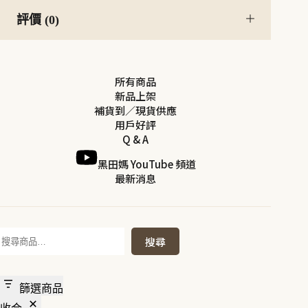
評價 (0)
所有商品
新品上架
補貨到／現貨供應
用戶好評
Q & A
黑田媽 YouTube 頻道
最新消息
搜
搜尋
尋
篩選商品