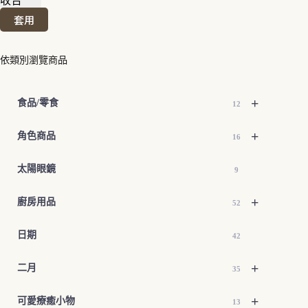
收合
套用
依類別瀏覽商品
+
食品/零食
12
+
角色商品
16
太陽眼鏡
9
+
廚房用品
52
日期
42
+
二月
35
+
可愛療癒小物
13