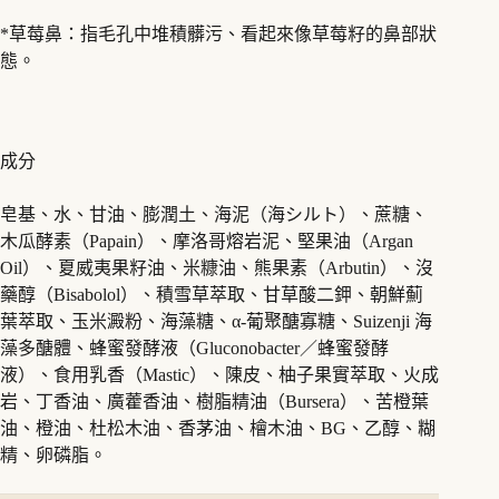
*草莓鼻：指毛孔中堆積髒污、看起來像草莓籽的鼻部狀
態。
成分
皂基、水、甘油、膨潤土、海泥（海シルト）、蔗糖、
木瓜酵素（Papain）、摩洛哥熔岩泥、堅果油（Argan
Oil）、夏威夷果籽油、米糠油、熊果素（Arbutin）、沒
藥醇（Bisabolol）、積雪草萃取、甘草酸二鉀、朝鮮薊
葉萃取、玉米澱粉、海藻糖、α-葡聚醣寡糖、Suizenji 海
藻多醣體、蜂蜜發酵液（Gluconobacter／蜂蜜發酵
液）、食用乳香（Mastic）、陳皮、柚子果實萃取、火成
岩、丁香油、廣藿香油、樹脂精油（Bursera）、苦橙葉
油、橙油、杜松木油、香茅油、檜木油、BG、乙醇、糊
精、卵磷脂。