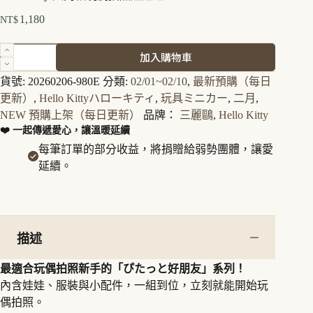
1,180
NT$
Hello
加入購物車
Kitty
入
貨號:
20260206-980E
分類:
02/01~02/10
,
最新預購（每日
門
更新）
,
Hello Kittyハローキティ
,
玩具ミニカー
,
二月
,
款
NEW 預購上架（每日更新）
品牌：
三麗鷗
,
Hello Kitty
玩
❤️ 一起傳遞愛心，讓溫暖延續
偶
拍
每筆訂單的部分收益，將捐贈給弱勢團體，讓愛
照
延續。
娃
娃
組
數
量
描述
最適合玩偶拍照新手的「ぴたっと好朋友」系列！
內含娃娃、服裝與小配件，一組到位，立刻就能開始玩
偶拍照。