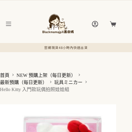
跳
至
主
要
購
內
物
容
車
官網現貨48小時內快速出貨
首頁
NEW 預購上架（每日更新）
最新預購（每日更新）
玩具ミニカー
Hello Kitty 入門款玩偶拍照娃娃組