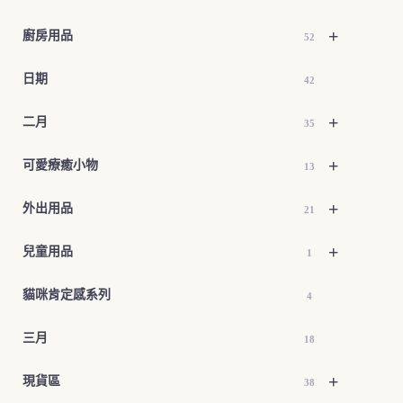
+
廚房用品
52
日期
42
+
二月
35
+
可愛療癒小物
13
+
外出用品
21
+
兒童用品
1
貓咪肯定感系列
4
三月
18
+
現貨區
38