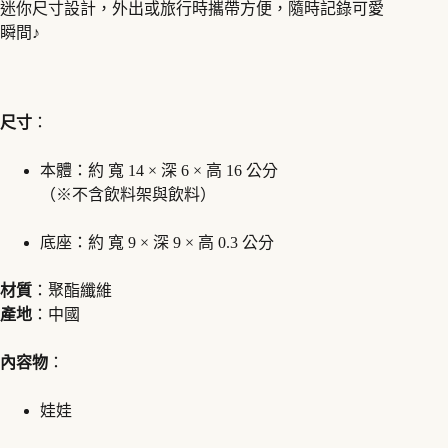
迷你尺寸設計，外出或旅行時攜帶方便，隨時記錄可愛
瞬間♪
尺寸
：
本體：約 寬 14 × 深 6 × 高 16 公分
（※不含飲料架與飲料）
底座：約 寬 9 × 深 9 × 高 0.3 公分
材質
：聚酯纖維
產地
：中國
內容物
：
娃娃