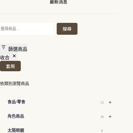
最新消息
搜
搜尋
尋
篩選商品
收合
套用
依類別瀏覽商品
+
食品/零食
12
+
角色商品
16
太陽眼鏡
9