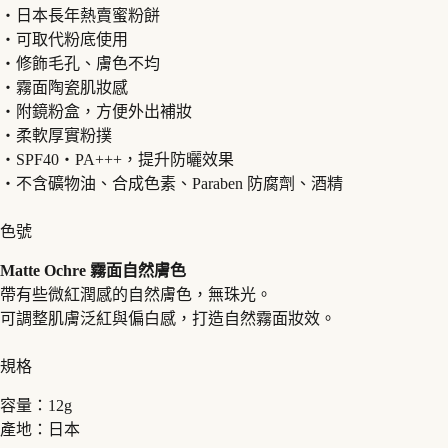
・日本長年熱賣蜜粉餅
・可取代粉底使用
・修飾毛孔、膚色不均
・霧面陶瓷肌妝感
・附鏡粉盒，方便外出補妝
・柔軟厚實粉撲
・SPF40・PA+++，提升防曬效果
・不含礦物油、合成色素、Paraben 防腐劑、酒精
色號
Matte Ochre 霧面自然膚色
帶有些微紅潤感的自然膚色，無珠光。
可調整肌膚泛紅與偏白感，打造自然霧面妝效。
規格
容量：12g
產地：日本