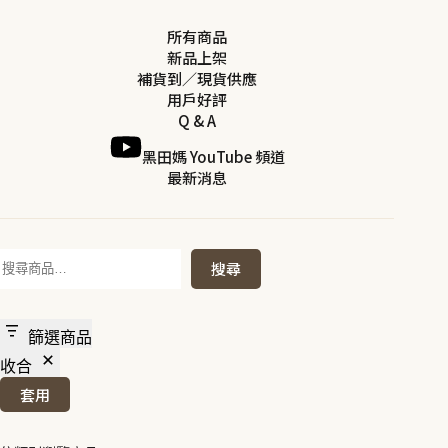
所有商品
新品上架
補貨到／現貨供應
用戶好評
Q & A
黑田媽 YouTube 頻道
最新消息
搜
搜尋
尋
篩選商品
收合
套用