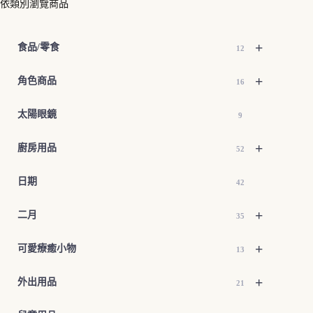
依類別瀏覽商品
+
食品/零食
12
+
角色商品
16
太陽眼鏡
9
+
廚房用品
52
日期
42
+
二月
35
+
可愛療癒小物
13
+
外出用品
21