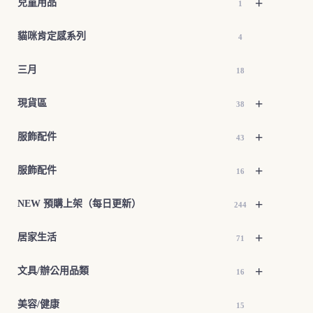
+
兒童用品
1
貓咪肯定感系列
4
三月
18
+
現貨區
38
+
服飾配件
43
+
服飾配件
16
+
NEW 預購上架（每日更新）
244
+
居家生活
71
+
文具/辦公用品類
16
美容/健康
15