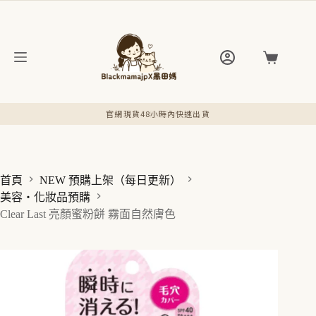
跳
至
主
要
購
內
物
容
車
官網現貨48小時內快速出貨
首頁
NEW 預購上架（每日更新）
美容・化妝品預購
Clear Last 亮顏蜜粉餅 霧面自然膚色