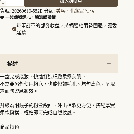
加入購物車
Last
亮
貨號:
20260619-552E
分類:
美容・化妝品預購
顏
❤️ 一起傳遞愛心，讓溫暖延續
蜜
每筆訂單的部分收益，將捐贈給弱勢團體，讓愛
粉
延續。
餅
霧
面
自
然
描述
膚
色
一盒完成底妝，快速打造細緻柔霧美肌。
數
量
不需要另外使用粉底，也能修飾毛孔、均勻膚色，呈現
霧面陶瓷感妝效。
升級為附鏡子的粉盒設計，外出補妝更方便，搭配厚實
柔軟粉撲，輕拍即可完成自然妝感。
商品特色