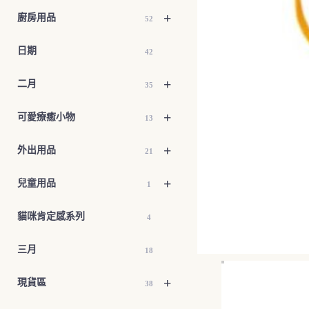
+
廚房用品
52
日期
42
+
二月
35
+
可愛療癒小物
13
+
外出用品
21
+
兒童用品
1
貓咪肯定感系列
4
三月
18
+
現貨區
38