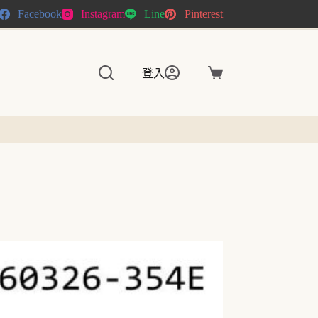
Facebook
Instagram
Line
Pinterest
登入
購
物
車