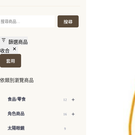
搜
搜尋
尋
篩選商品
收合
套用
依類別瀏覽商品
+
食品/零食
12
+
角色商品
16
太陽眼鏡
9