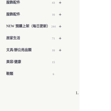
+
服飾配件
43
+
服飾配件
16
+
NEW 預購上架（每日更新）
244
+
居家生活
71
+
文具/辦公用品類
16
美容/健康
15
鞋類
6