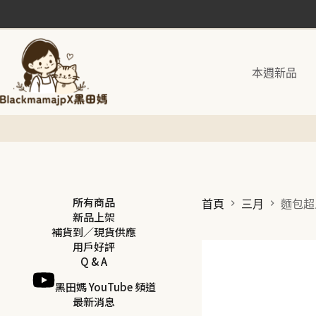
跳
至
主
要
本週新品
內
容
所有商品
首頁
三月
麵包超
新品上架
補貨到／現貨供應
用戶好評
Q & A
黑田媽 YouTube 頻道
最新消息