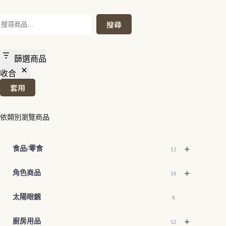
搜
搜尋
尋
篩選商品
收合
套用
依類別瀏覽商品
+
食品/零食
12
+
角色商品
16
太陽眼鏡
9
+
廚房用品
52