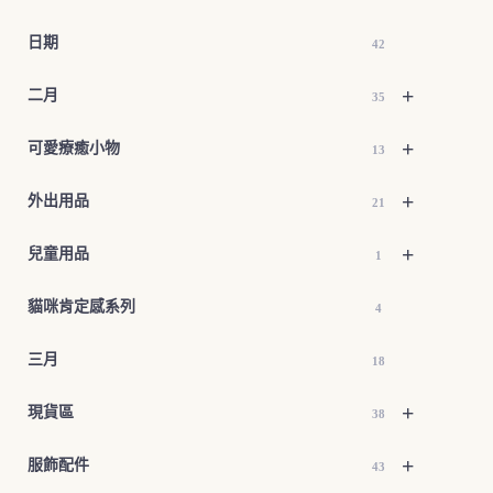
日期
42
+
二月
35
+
可愛療癒小物
13
+
外出用品
21
+
兒童用品
1
貓咪肯定感系列
4
三月
18
+
現貨區
38
+
服飾配件
43