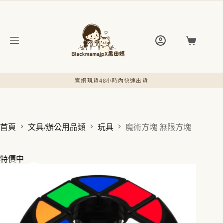
跳
至
主
要
購
內
物
容
車
官網現貨48小時內快速出貨
首頁
文具/辦公用品類
玩具
魔術方塊 無限方塊
特價中