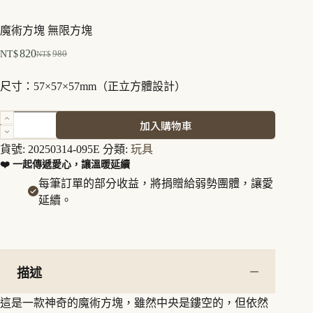
魔術方塊 無限方塊
820
980
NT$
NT$
原
目
始
前
尺寸：57×57×57mm（正立方體設計）
價
價
格：
格：
魔
加入購物車
NT$980。
NT$820。
術
方
貨號:
20250314-095E
分類:
玩具
塊
❤️ 一起傳遞愛心，讓溫暖延續
無
每筆訂單的部分收益，將捐贈給弱勢團體，讓愛
限
延續。
方
塊
數
量
描述
這是一款神奇的魔術方塊，雖然中央是鏤空的，但依然