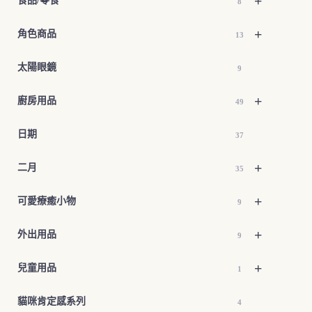
+
食品/零食
8
+
角色商品
13
太陽眼鏡
9
+
廚房用品
49
日期
37
+
二月
35
+
可愛療癒小物
9
+
外出用品
9
+
兒童用品
1
貓咪肯定感系列
4