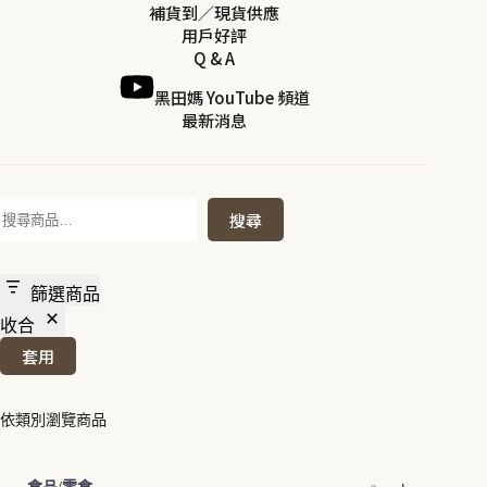
補貨到／現貨供應
用戶好評
Q & A
黑田媽 YouTube 頻道
最新消息
搜
搜尋
尋
篩選商品
收合
套用
依類別瀏覽商品