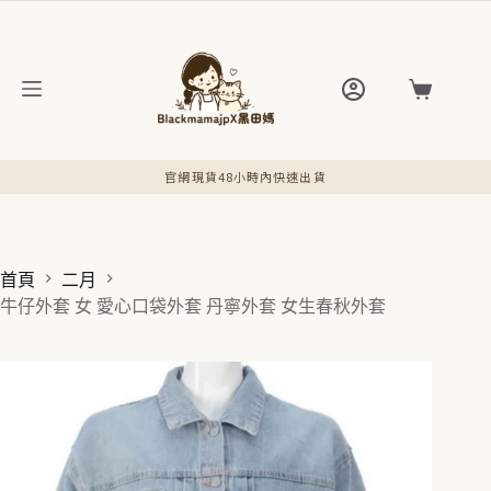
跳
至
主
要
購
內
物
容
車
官網現貨48小時內快速出貨
首頁
二月
牛仔外套 女 愛心口袋外套 丹寧外套 女生春秋外套