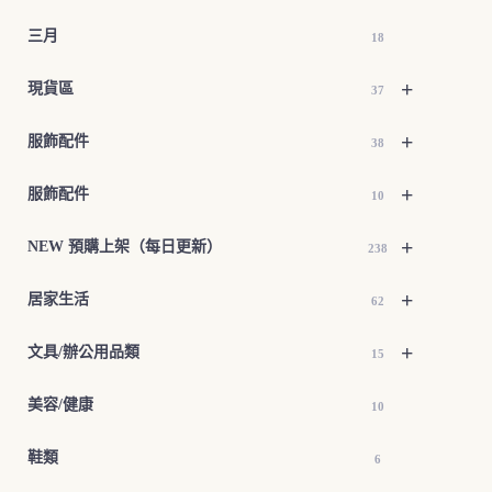
三月
18
+
現貨區
37
+
服飾配件
38
+
服飾配件
10
+
NEW 預購上架（每日更新）
238
+
居家生活
62
+
文具/辦公用品類
15
美容/健康
10
鞋類
6