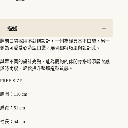
口
袋
外
套
丹
描述
寧
外
胸前口袋採用不對稱設計，一側為經典基本口袋，另一
套
側為可愛愛心造型口袋，展現獨特巧思與設計感。
女
生
春
與眾不同的設計亮點，能為簡約的休閒穿搭增添層次感
秋
與時尚感，輕鬆提升整體造型質感。
外
套
FREE SIZE
數
量
胸圍：110 cm
肩寬：51 cm
袖長：54 cm