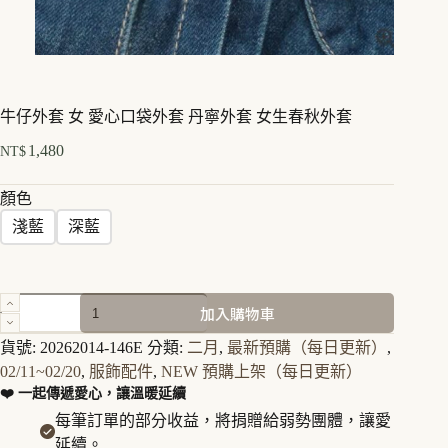
牛仔外套 女 愛心口袋外套 丹寧外套 女生春秋外套
1,480
NT$
顏色
淺藍
深藍
牛
加入購物車
仔
外
貨號:
20262014-146E
分類:
二月
,
最新預購（每日更新）
,
套
02/11~02/20
,
服飾配件
,
NEW 預購上架（每日更新）
女
❤️ 一起傳遞愛心，讓溫暖延續
愛
每筆訂單的部分收益，將捐贈給弱勢團體，讓愛
心
延續。