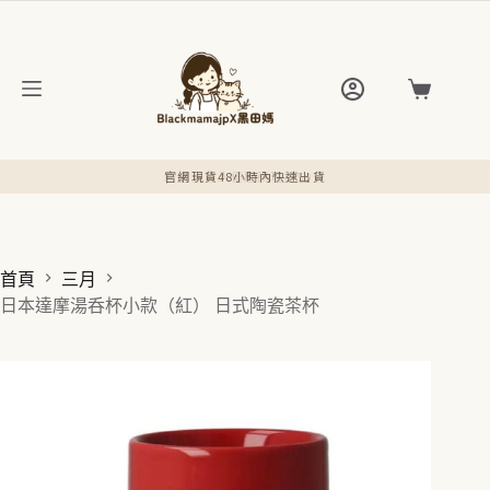
跳
至
主
要
購
內
物
容
車
官網現貨48小時內快速出貨
首頁
三月
日本達摩湯呑杯小款（紅） 日式陶瓷茶杯