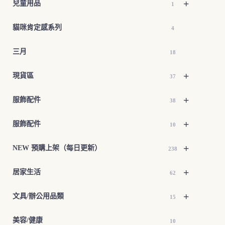
+
兒童用品
1
貓咪肯定感系列
4
三月
18
+
現貨區
37
+
服飾配件
38
+
服飾配件
10
+
NEW 預購上架（每日更新）
238
+
居家生活
62
+
文具/辦公用品類
15
美容/健康
10