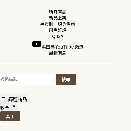
所有商品
新品上架
補貨到／現貨供應
用戶好評
Q & A
黑田媽 YouTube 頻道
最新消息
搜
搜尋
尋
篩選商品
收合
套用