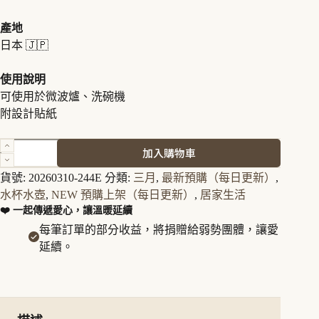
產地
日本 🇯🇵
使用說明
可使用於微波爐、洗碗機
附設計貼紙
日
加入購物車
本
達
貨號:
20260310-244E
分類:
三月
,
最新預購（每日更新）
,
摩
水杯水壺
,
NEW 預購上架（每日更新）
,
居家生活
湯
❤️ 一起傳遞愛心，讓溫暖延續
呑
每筆訂單的部分收益，將捐贈給弱勢團體，讓愛
杯
延續。
小
款
（紅）
日
式