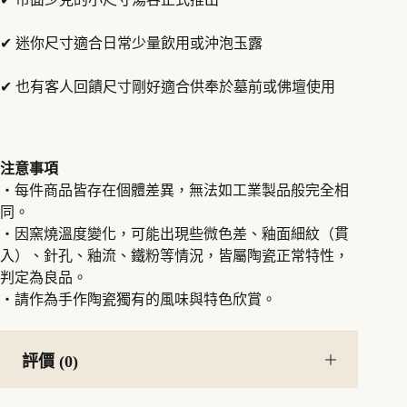
✔ 迷你尺寸適合日常少量飲用或沖泡玉露
✔ 也有客人回饋尺寸剛好適合供奉於墓前或佛壇使用
注意事項
・每件商品皆存在個體差異，無法如工業製品般完全相
同。
・因窯燒溫度變化，可能出現些微色差、釉面細紋（貫
入）、針孔、釉流、鐵粉等情況，皆屬陶瓷正常特性，
判定為良品。
・請作為手作陶瓷獨有的風味與特色欣賞。
評價 (0)