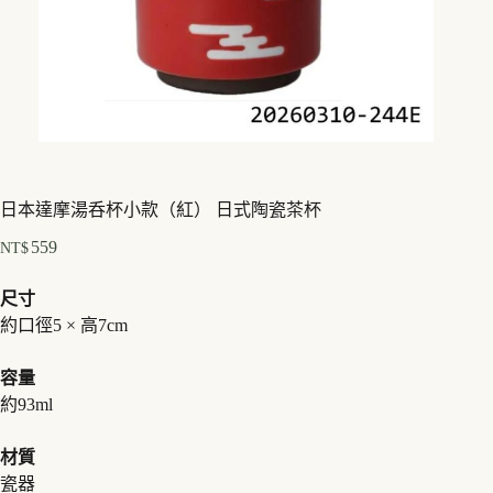
日本達摩湯呑杯小款（紅） 日式陶瓷茶杯
559
NT$
尺寸
約口徑5 × 高7cm
容量
約93ml
材質
瓷器