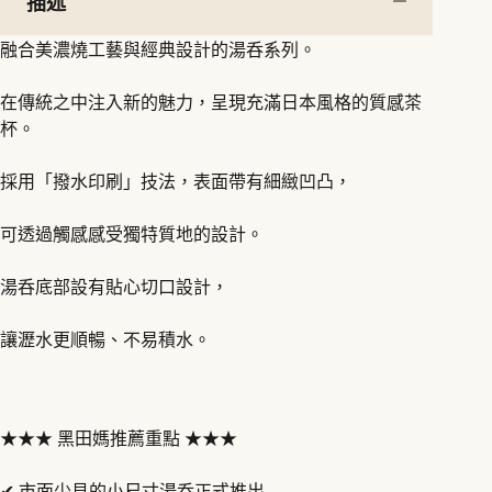
描述
陶
瓷
融合美濃燒工藝與經典設計的湯呑系列。
茶
杯
在傳統之中注入新的魅力，呈現充滿日本風格的質感茶
數
量
杯。
採用「撥水印刷」技法，表面帶有細緻凹凸，
可透過觸感感受獨特質地的設計。
湯呑底部設有貼心切口設計，
讓瀝水更順暢、不易積水。
★★★ 黑田媽推薦重點 ★★★
✔ 市面少見的小尺寸湯呑正式推出