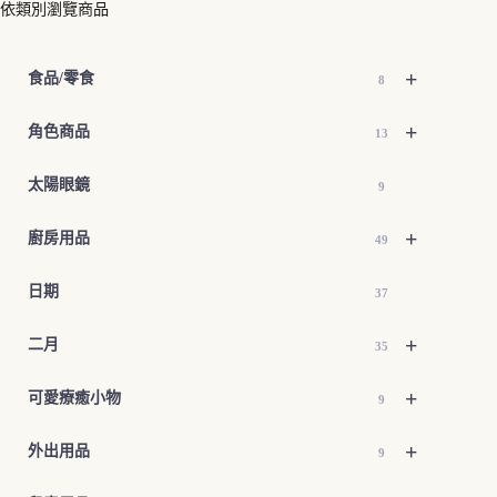
依類別瀏覽商品
+
食品/零食
8
+
角色商品
13
太陽眼鏡
9
+
廚房用品
49
日期
37
+
二月
35
+
可愛療癒小物
9
+
外出用品
9