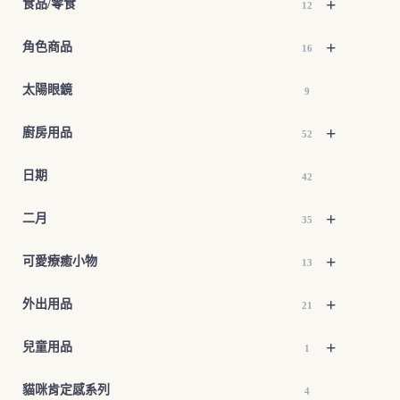
+
食品/零食
12
+
角色商品
16
太陽眼鏡
9
+
廚房用品
52
日期
42
+
二月
35
+
可愛療癒小物
13
+
外出用品
21
+
兒童用品
1
貓咪肯定感系列
4