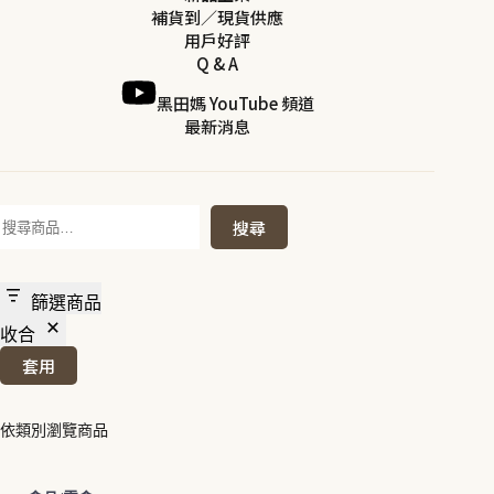
補貨到／現貨供應
用戶好評
Q & A
黑田媽 YouTube 頻道
最新消息
搜
搜尋
尋
篩選商品
收合
套用
依類別瀏覽商品