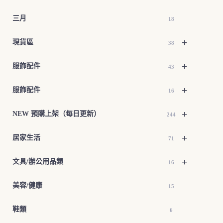
三月
18
+
現貨區
38
+
服飾配件
43
+
服飾配件
16
+
NEW 預購上架（每日更新）
244
+
居家生活
71
+
文具/辦公用品類
16
美容/健康
15
鞋類
6