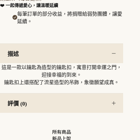
運
❤️ 一起傳遞愛心，讓溫暖延續
之
每筆訂單的部分收益，將捐贈給弱勢團體，讓愛
鑰・
延續。
流
星
鑰
匙
扣
描述
數
量
這是一款以鑰匙為造型的鑰匙扣，寓意打開幸運之門，
迎接幸福的到來。
鑰匙扣上還搭配了流星造型的吊飾，象徵願望成真。
評價 (0)
所有商品
新品上架