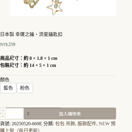
日本製 幸運之鑰・流星鑰匙扣
259
NT$
商品尺寸：約 8 × 1.8 × 1 cm
包裝尺寸：約 14 × 5 × 1 cm
顏色
藍色
粉色
日
加入購物車
本
製
貨號:
20250520-669E
分類:
包包 吊飾
,
服飾配件
,
NEW 預
幸
購上架（每日更新）