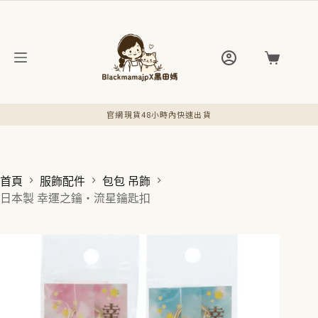
跳
至
主
要
購
內
物
容
車
官網現貨48小時內快速出貨
首頁
服飾配件
包包 吊飾
日本製 幸運之鑰・流星鑰匙扣