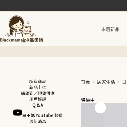
跳
至
主
要
本週新品
內
容
所有商品
首頁
居家生活
日
新品上架
補貨到／現貨供應
用戶好評
特價中
Q & A
黑田媽 YouTube 頻道
最新消息