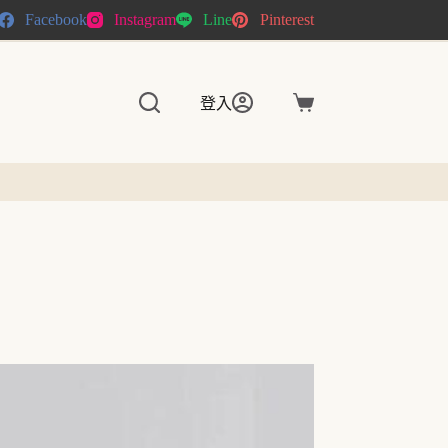
Facebook
Instagram
Line
Pinterest
登入
購
物
車