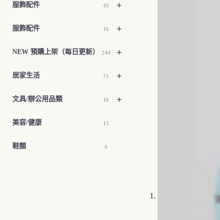
+
服飾配件
43
+
服飾配件
16
+
NEW 預購上架（每日更新）
244
+
居家生活
71
+
文具/辦公用品類
16
美容/健康
15
鞋類
6