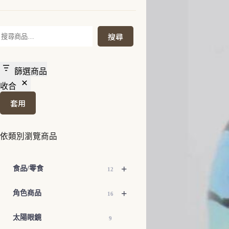
搜
搜尋
尋
篩選商品
收合
套用
依類別瀏覽商品
+
食品/零食
12
+
角色商品
16
太陽眼鏡
9