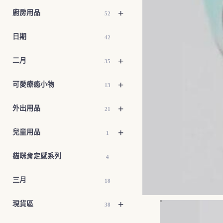
+
廚房用品
52
日期
42
+
二月
35
+
可愛療癒小物
13
+
外出用品
21
+
兒童用品
1
貓咪肯定感系列
4
三月
18
+
現貨區
38