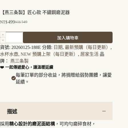
【燕三条製】匠心款 不鏽鋼磨泥器
499
549
NT$
NT$
原
目
始
前
【燕
加入購物車
價
價
三
格：
格：
条
貨號:
20260125-188E
分類:
日期
,
最新預購（每日更新）
,
NT$549。
NT$499。
製】
水杯水壺
,
NEW 預購上架（每日更新）
,
居家生活
品
匠
牌：
燕三条製
心
❤️ 一起傳遞愛心，讓溫暖延續
款
每筆訂單的部分收益，將捐贈給弱勢團體，讓愛
不
延續。
鏽
鋼
磨
泥
器
描述
數
量
採用
精心設計的磨泥面結構
，可均勻磨碎食材，