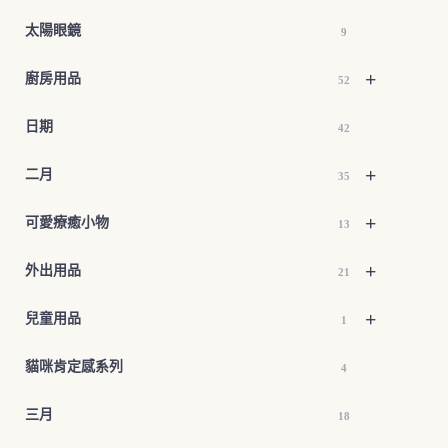
太陽眼鏡
9
+
廚房用品
52
日期
42
+
二月
35
+
可愛療癒小物
13
+
外出用品
21
+
兒童用品
1
貓咪肯定感系列
4
三月
18