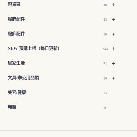
+
現貨區
38
+
服飾配件
43
+
服飾配件
16
+
NEW 預購上架（每日更新）
244
+
居家生活
71
+
文具/辦公用品類
16
美容/健康
15
鞋類
6