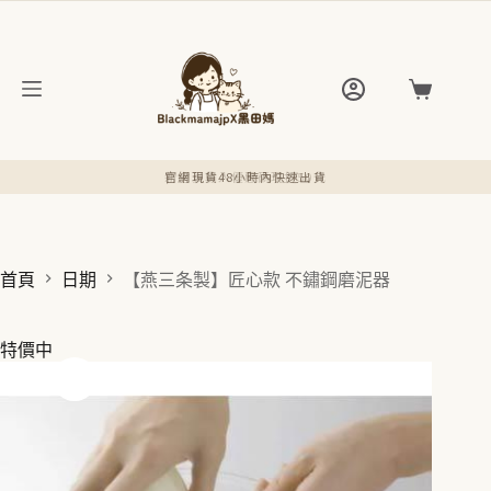
跳
至
主
要
購
內
物
容
車
官網現貨48小時內快速出貨
首頁
日期
【燕三条製】匠心款 不鏽鋼磨泥器
特價中