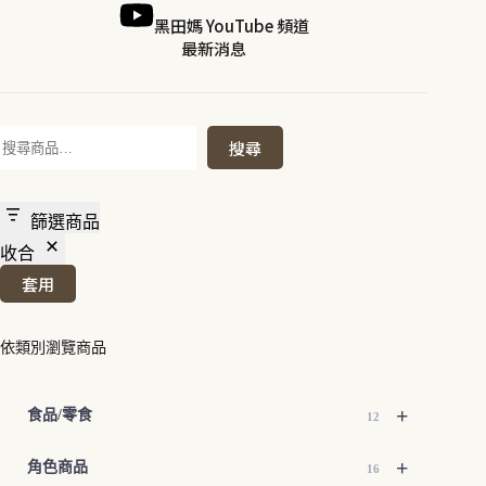
黑田媽 YouTube 頻道
最新消息
搜
搜尋
尋
篩選商品
收合
套用
依類別瀏覽商品
+
食品/零食
12
+
角色商品
16