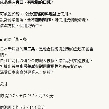
成品保有
爽口、有咬勁的口感
。
可放置於
約 25 公分直徑的料理盆
上使用。
設計簡潔俐落，
全不鏽鋼製作
，可使用洗碗機清洗，
清潔方便，使用更衛生。
■ 關於「燕三条」
日本新潟縣的
燕三条
，是融合傳統與創新的金屬工藝重
鎮。
自江戶時代流傳至今的職人技藝，結合現代製造技術，
打造出兼具
廚房美感
與
耐用實用性
的高品質產品，
深受日本家庭與專業人士信賴。
尺寸
約 寬 9.7 × 全長 26.7 × 高 3 公分
磨泥面：約 8.3 × 14.4 公分