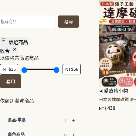
搜
搜尋
尋
篩選商品
收合
以價格帶篩選商品
套用
可愛療癒小物
日本製達摩磁鐵 張
依類別瀏覽商品
430
NT$
+
食品/零食
8
此
產
+
角色商品
13