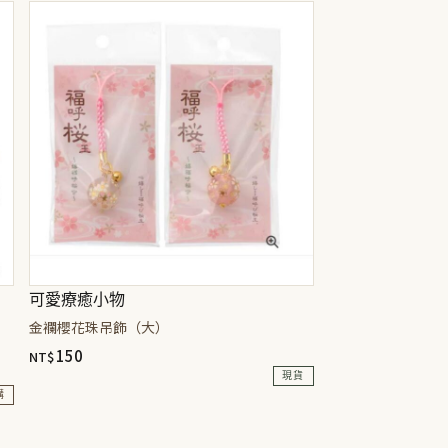
可愛療癒小物
金襴櫻花珠吊飾（大）
150
NT$
現貨
購