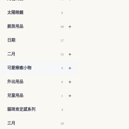
品
有
太陽眼鏡
9
多
種
+
廚房用品
49
款
式。
日期
37
可
在
+
二月
35
產
品
+
可愛療癒小物
9
頁
面
+
外出用品
9
選
擇
+
兒童用品
1
選
項
貓咪肯定感系列
4
三月
18