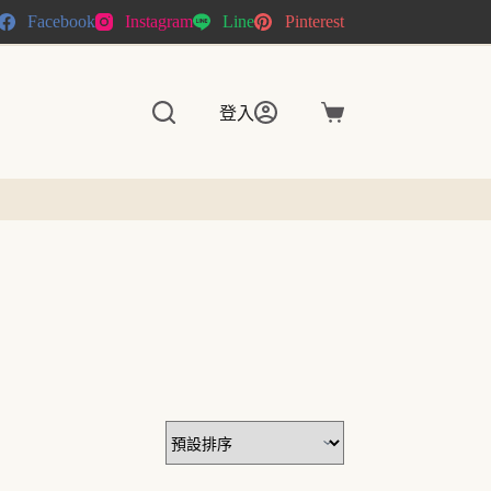
Facebook
Instagram
Line
Pinterest
登入
購
物
車