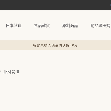
日本雜貨
食品乾貨
原創商品
關於黑田媽
新會員輸入優惠碼現折50元
官網現貨48小時內快速出貨
招財開運