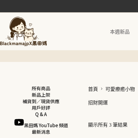
跳
至
主
要
本週新品
內
容
所有商品
首頁
可愛療癒小物
新品上架
補貨到／現貨供應
招財開運
用戶好評
Q & A
黑田媽 YouTube 頻道
顯示所有 3 筆結果
最新消息