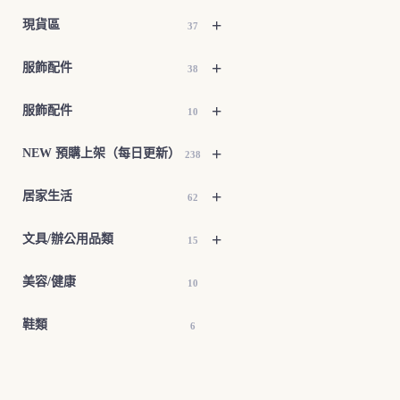
+
現貨區
37
+
服飾配件
38
+
服飾配件
10
+
NEW 預購上架（每日更新）
238
+
居家生活
62
+
文具/辦公用品類
15
美容/健康
10
鞋類
6