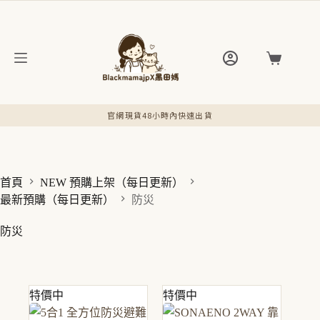
跳
至
主
要
購
內
物
容
車
官網現貨48小時內快速出貨
首頁
NEW 預購上架（每日更新）
最新預購（每日更新）
防災
防災
特價中
特價中