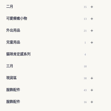
+
二月
35
+
可愛療癒小物
13
+
外出用品
21
+
兒童用品
1
貓咪肯定感系列
4
三月
18
+
現貨區
38
+
服飾配件
43
+
服飾配件
16