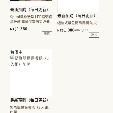
式。
式。
可
可
最新預購（每日更新）
在
在
最新預購（每日更新）
Spiral螺旋造型 LED露營燈
產
產
黑色款 露營停電防災必備
組裝式緊急簡易馬桶 防災
品
品
1,580
NT$
1,080
NT$
1,180
NT$
頁
頁
原
目
預購
現貨
面
面
始
前
此
價
價
選
選
產
格：
格：
擇
擇
特價中
NT$1,180。
NT$1,080。
品
選
選
有
項
項
多
種
款
式。
可
在
最新預購（每日更新）
產
緊急簡易保暖毯（2 入組）
品
防災