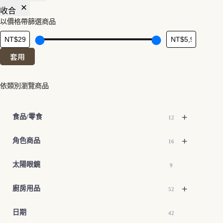
收合
以價格帶篩選商品
套用
依類別瀏覽商品
+
食品/零食
12
+
角色商品
16
太陽眼鏡
9
+
廚房用品
52
日期
42