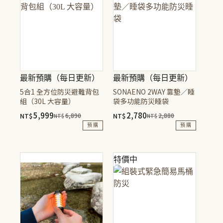
最新預購（每日更新）
最新預購（每日更新）
5合1 全方位防災避難背包
SONAENO 2WAY 靠墊／睡
組（30L 大容量）
袋多功能防災睡袋
5,999
2,780
NT$
6,890
NT$
2,880
NT$
NT$
原
目
原
目
預購
預購
始
前
始
前
價
價
價
價
此
此
格：
格：
格：
格：
產
產
特價中
NT$6,890。
NT$5,999。
NT$2,880。
NT$2,780。
品
品
有
有
多
多
種
種
款
款