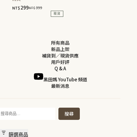
頁
299
NT$
399
NT$
面
原
目
現貨
選
始
前
價
價
擇
格：
格：
選
NT$399。
NT$299。
項
所有商品
新品上架
補貨到／現貨供應
用戶好評
Q & A
黑田媽 YouTube 頻道
最新消息
搜
搜尋
尋
篩選商品