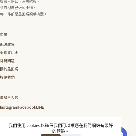
從職人器皿、海味乾貨，
到店裡自己做的小物，
每一件都是黑田媽親手挑選。
客服
配送政策
退換貨說明
常見問題
關於黑田媽
聯絡我們
追蹤與訂閱
Instagram
Facebook
LINE
我們使用 cookies 以確保我們可以讓您在我們網站有最好
的體驗。
線上聯絡我們
© 2026 Blackmamajp ✕ 黑
Made with care in Taipei ×