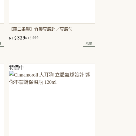
【燕三条製】竹製豆腐匙／豆腐勺
329
NT$
499
NT$
原
目
貨
現貨
始
前
價
價
格：
格：
NT$499。
NT$329。
特價中