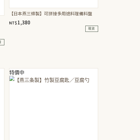
【日本燕三條製】可拼接多用途料理備料盤
1,380
NT$
現貨
貨
特價中