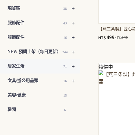
頁
+
現貨區
38
面
選
+
服飾配件
43
【燕三条製】匠心款
擇
選
499
+
NT$
549
服飾配件
NT$
16
原
目
項
始
前
+
價
價
NEW 預購上架（每日更新）
244
格：
格：
NT$549。
NT$499。
+
居家生活
特價中
71
+
文具/辦公用品類
16
美容/健康
15
鞋類
6