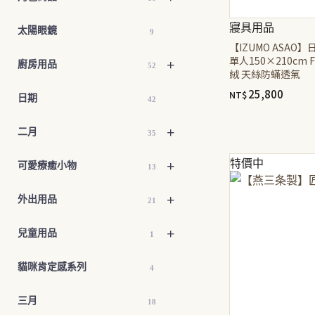
寢具用品
太陽眼鏡
9
【IZUMO ASAO
單人150×210cm 
+
廚房用品
52
絨 天絲防蟎透氣
25,800
NT$
日期
42
此
+
二月
35
產
品
特價中
+
可愛療癒小物
13
有
多
+
外出用品
21
種
款
+
兒童用品
1
式。
可
貓咪肯定感系列
4
在
產
三月
18
品