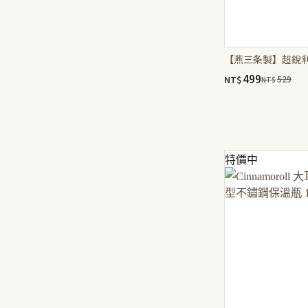
【燕三条製】超銳利
499
NT$
529
NT$
原
目
始
前
價
價
格：
格：
NT$529。
NT$499。
特價中