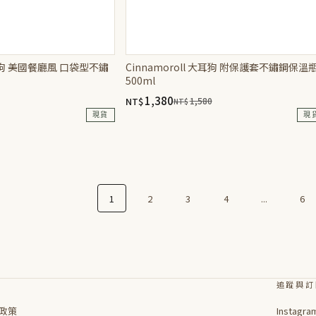
 大耳狗 美國餐廳風 口袋型不鏽
Cinnamoroll 大耳狗 附保護套不鏽鋼保溫
500ml
1,380
NT$
1,580
NT$
原
目
現貨
現
始
前
價
價
格：
格：
NT$1,580。
NT$1,380。
1
2
3
4
...
6
追蹤與訂
政策
Instagra