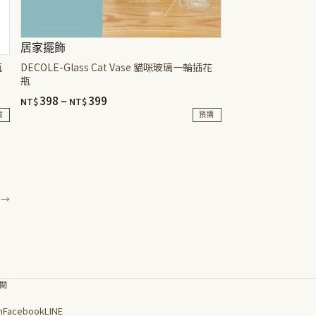
居家擺飾
瓶
DECOLE-Glass Cat Vase 貓咪玻璃一輪插花
瓶
價
398
–
399
NT$
NT$
格
貨
預購
範
此
圍：
產
NT$398
品
到
有
NT$399
多
種
款
式。
可
閱
在
產
m
Facebook
LINE