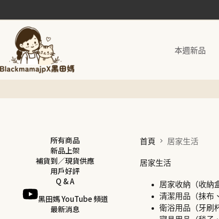
跳
至
主
要
本週新品
內
容
所有商品
首頁
居家生活
新品上架
補貨到／現貨供應
居家生活
用戶好評
Q & A
居家收納（收納
清潔用品（抹布
黑田媽 YouTube 頻道
最新消息
衛浴用品（牙刷