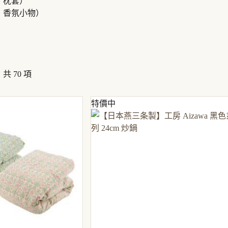
、枕套）
、香氛小物）
共 70 項
特價中