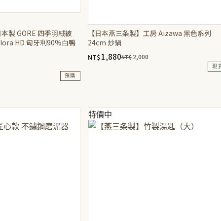
】日本製 GORE 四季羽絨被
【日本燕三条製】工房 Aizawa 黑色系列
Flora HD 匈牙利90%白鴨
24cm 炒鍋
1,880
NT$
2,000
NT$
原
目
現
始
前
預購
價
價
格：
格：
NT$2,000。
NT$1,880。
特價中