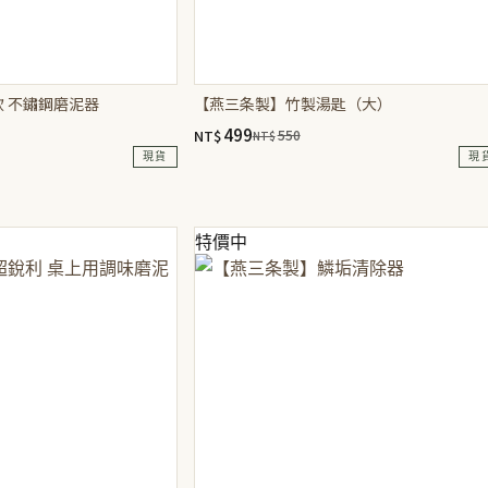
 不鏽鋼磨泥器
【燕三条製】竹製湯匙（大）
499
NT$
550
NT$
原
目
現貨
現
始
前
價
價
格：
格：
NT$550。
NT$499。
特價中