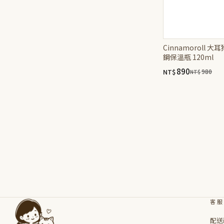
Cinnamoroll
鋼保溫瓶 120ml
890
NT$
980
NT$
原
目
始
前
價
價
格：
格：
NT$980。
NT$890。
客服
配送