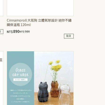
Cinnamoroll 大耳狗 立體氣球設計 迷你不鏽
鋼保溫瓶 120ml
890
NT$
980
NT$
貨
原
目
現貨
始
前
價
價
格：
格：
NT$980。
NT$890。