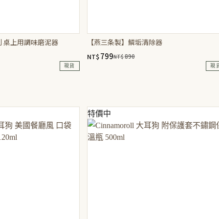
 桌上用調味磨泥器
【燕三条製】鱗垢清除器
799
NT$
890
NT$
原
目
現貨
現
始
前
價
價
格：
格：
NT$890。
NT$799。
特價中