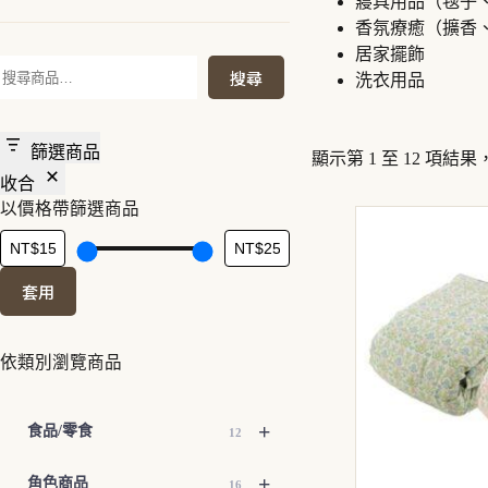
寢具用品（毯子
香氛療癒（擴香
居家擺飾
搜
搜尋
洗衣用品
尋
篩選商品
顯示第 1 至 12 項結果，
收合
以價格帶篩選商品
套用
依類別瀏覽商品
+
食品/零食
12
+
角色商品
16