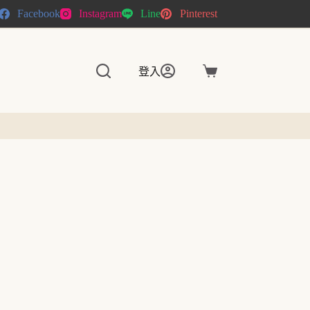
Facebook
Instagram
Line
Pinterest
登入
購
物
車