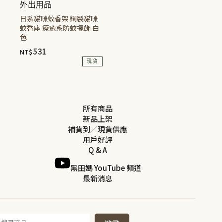
外出用品
在
在
日系貓咪蚊香架 鋼製貓咪
產
產
蚊香座 療癒系防蚊擺飾 白
品
品
色
頁
頁
531
NT$
面
面
現貨
選
選
擇
擇
選
選
項
項
所有商品
新品上架
補貨到／現貨供應
用戶好評
Q & A
黑田媽 YouTube 頻道
最新消息
搜