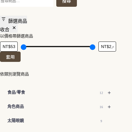
搜尋
尋
篩選商品
收合
以價格帶篩選商品
套用
依類別瀏覽商品
+
食品/零食
12
+
角色商品
16
太陽眼鏡
9