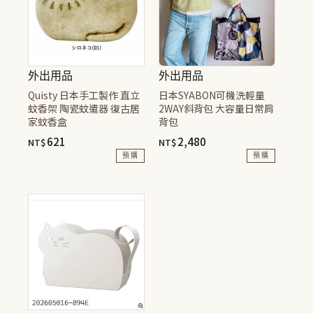
外出用品
外出用品
Quisty 日本手工製作 直立
日本SYABON可機洗輕量
蚊香架 陶瓷蚊遣器 復古居
2WAY斜背包 大容量日常肩
家蚊香盒
背包
621
2,480
NT$
NT$
預購
預購
此
此
產
產
品
品
有
有
多
多
種
種
款
款
式。
式。
可
可