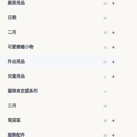
+
廚房用品
52
日期
42
+
二月
35
+
可愛療癒小物
13
+
外出用品
21
+
兒童用品
1
貓咪肯定感系列
4
三月
18
+
現貨區
38
+
服飾配件
43