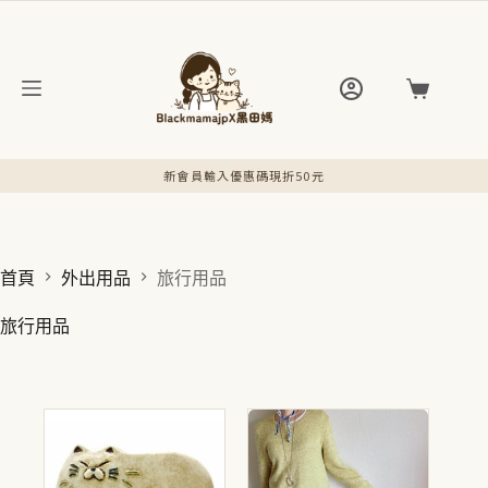
跳
至
主
要
購
內
物
容
車
新會員輸入優惠碼現折50元
官網現貨48小時內快速出貨
首頁
外出用品
旅行用品
旅行用品