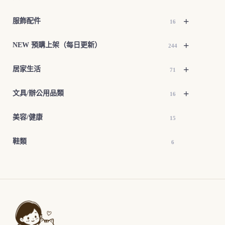
+
服飾配件
16
+
NEW 預購上架（每日更新）
244
+
居家生活
71
+
文具/辦公用品類
16
美容/健康
15
鞋類
6