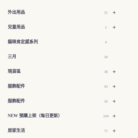
+
外出用品
21
+
兒童用品
1
貓咪肯定感系列
4
三月
18
+
現貨區
38
+
服飾配件
43
+
服飾配件
16
+
NEW 預購上架（每日更新）
244
+
居家生活
71