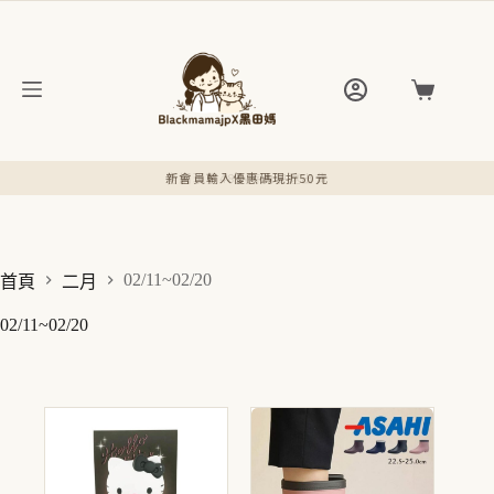
跳
至
主
要
購
內
物
容
車
新會員輸入優惠碼現折50元
官網現貨48小時內快速出貨
02/11~02/20
首頁
二月
02/11~02/20