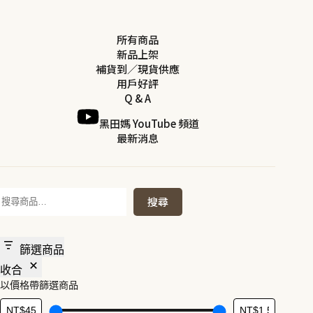
產
選
品
擇
所有商品
有
選
新品上架
多
項
補貨到／現貨供應
種
用戶好評
款
Q & A
式。
黑田媽 YouTube 頻道
可
最新消息
在
產
品
頁
搜
搜尋
尋
面
選
擇
篩選商品
選
收合
項
以價格帶篩選商品