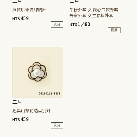
二月
二月
在
氣質珍珠流線胸針
牛仔外套 女 愛心口袋外套
產
丹寧外套 女生春秋外套
459
NT$
品
1,480
NT$
現貨
頁
預購
面
此
選
產
擇
品
選
有
項
多
種
款
式。
可
二月
在
經典山茶花造型別針
產
459
NT$
品
現貨
頁
此
面