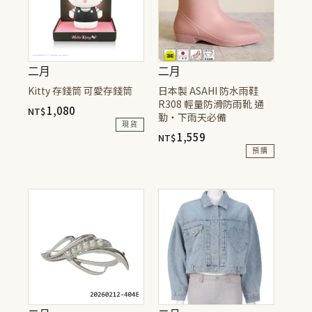
二月
二月
Kitty 存錢筒 可愛存錢筒
日本製 ASAHI 防水雨鞋
R308 輕量防滑防雨靴 通
1,080
NT$
勤・下雨天必備
現貨
1,559
NT$
預購
此
產
品
有
多
種
款
式。
可