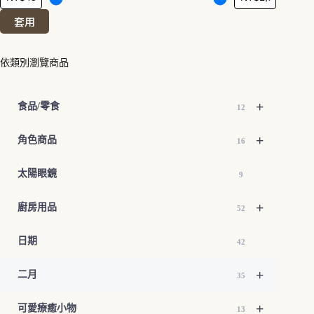
套用
依類別瀏覽商品
+
食品/零食
12
+
角色商品
16
太陽眼鏡
9
+
廚房用品
52
日期
42
+
二月
35
+
可愛療癒小物
13