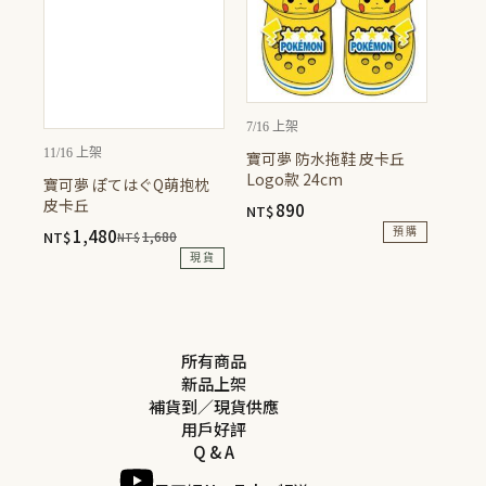
7/16 上架
11/16 上架
寶可夢 防水拖鞋 皮卡丘
Logo款 24cm
寶可夢 ぽてはぐQ萌抱枕
皮卡丘
890
NT$
1,480
預購
NT$
1,680
NT$
原
目
現貨
始
前
價
價
格：
格：
NT$1,680。
NT$1,480。
所有商品
新品上架
補貨到／現貨供應
用戶好評
Q & A