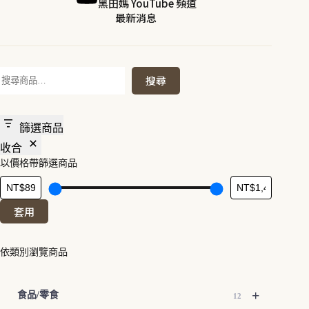
黑田媽 YouTube 頻道
最新消息
搜
搜尋
尋
篩選商品
收合
以價格帶篩選商品
套用
依類別瀏覽商品
+
食品/零食
12