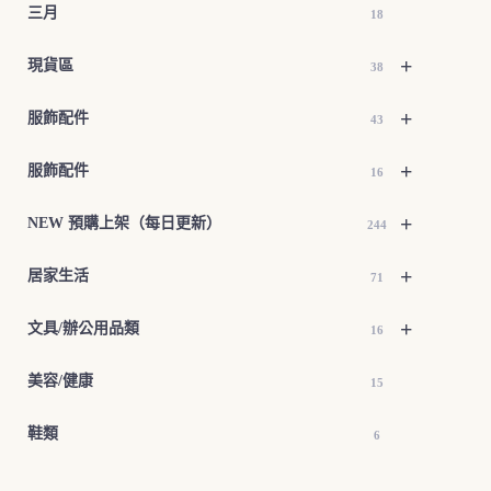
三月
18
+
現貨區
38
+
服飾配件
43
+
服飾配件
16
+
NEW 預購上架（每日更新）
244
+
居家生活
71
+
文具/辦公用品類
16
美容/健康
15
鞋類
6