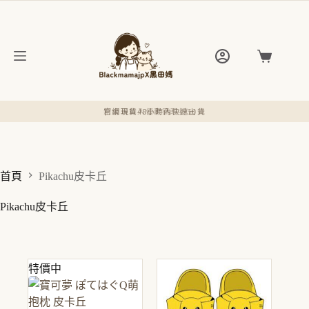
跳
至
主
要
購
內
物
容
車
新會員輸入優惠碼現折50元
官網現貨48小時內快速出貨
首頁
Pikachu皮卡丘
Pikachu皮卡丘
特價中