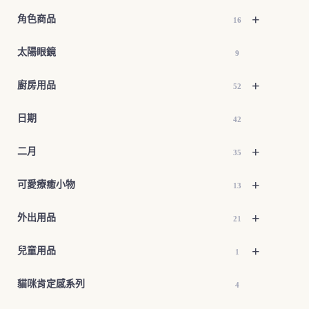
+
角色商品
16
太陽眼鏡
9
+
廚房用品
52
日期
42
+
二月
35
+
可愛療癒小物
13
+
外出用品
21
+
兒童用品
1
貓咪肯定感系列
4