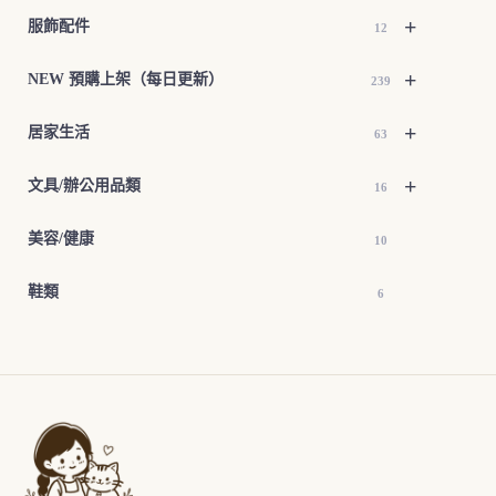
+
服飾配件
12
+
NEW 預購上架（每日更新）
239
+
居家生活
63
+
文具/辦公用品類
16
美容/健康
10
鞋類
6