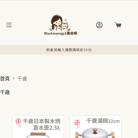
跳
至
主
要
購
內
物
容
車
新會員輸入優惠碼現折50元
首頁
千歲
千歲