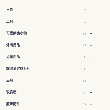
日期
37
+
二月
35
+
可愛療癒小物
10
+
外出用品
15
+
兒童用品
1
貓咪肯定感系列
4
三月
18
+
現貨區
37
+
服飾配件
39