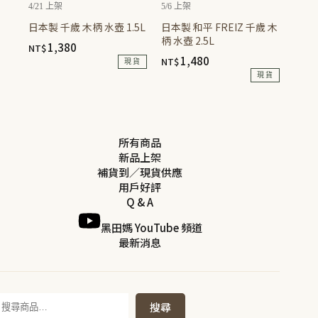
4/21 上架
5/6 上架
日本製 千歲 木柄 水壺 1.5L
日本製 和平 FREIZ 千歲 木
柄 水壺 2.5L
1,380
NT$
1,480
NT$
現貨
現貨
所有商品
新品上架
補貨到／現貨供應
用戶好評
Q & A
黑田媽 YouTube 頻道
最新消息
搜
搜尋
尋