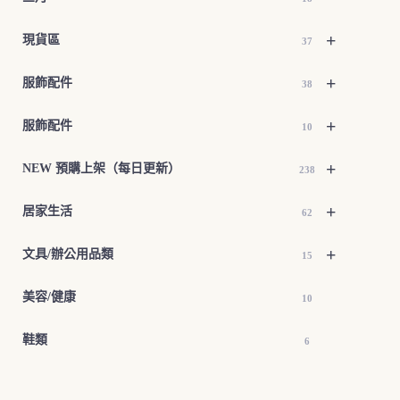
+
現貨區
37
+
服飾配件
38
+
服飾配件
10
+
NEW 預購上架（每日更新）
238
+
居家生活
62
+
文具/辦公用品類
15
美容/健康
10
鞋類
6