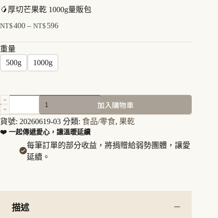
🥭厚切芒果乾 1000g量販包
400
–
596
NT$
NT$
價
格
重量
範
500g
1000g
圍：
NT$400
到
NT$596
🥭
加入購物車
厚
切
貨號:
20260619-03
分類:
食品/零食
,
果乾
芒
❤️ 一起傳遞愛心，讓溫暖延續
果
每筆訂單的部分收益，將捐贈給弱勢團體，讓愛
乾
延續。
1000g
量
販
包
數
描述
量