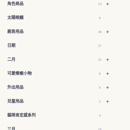
+
角色商品
13
太陽眼鏡
9
+
廚房用品
49
日期
37
+
二月
35
+
可愛療癒小物
9
+
外出用品
9
+
兒童用品
1
貓咪肯定感系列
4
三月
18