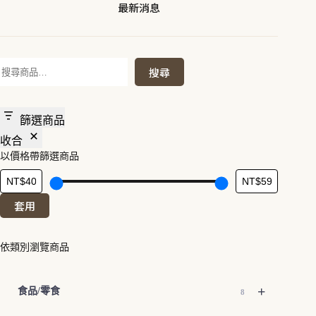
最新消息
搜
搜尋
尋
篩選商品
收合
以價格帶篩選商品
套用
依類別瀏覽商品
+
食品/零食
8