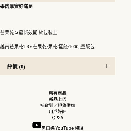
果肉厚實好滿足
芒果乾🥭最新效期 於包裝上
越南芒果乾TRV芒果乾/果乾/蜜餞/1000g量販包
評價 (0)
所有商品
新品上架
補貨到／現貨供應
用戶好評
Q & A
黑田媽 YouTube 頻道