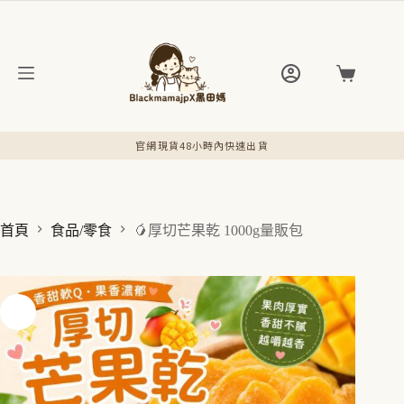
跳
至
主
要
購
內
物
容
車
官網現貨48小時內快速出貨
首頁
食品/零食
🥭厚切芒果乾 1000g量販包