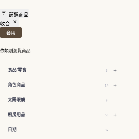
篩選商品
收合
套用
依類別瀏覽商品
+
食品/零食
8
+
角色商品
14
太陽眼鏡
9
+
廚房用品
50
日期
37