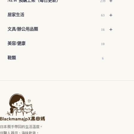
+
NEW 預購上架（每日更新）
239
+
居家生活
63
+
文具/辦公用品類
16
美容/健康
10
鞋類
6
日本親手帶回的生活溫度。
從職人器皿、海味乾貨，