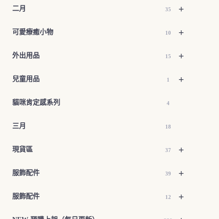
+
二月
35
+
可愛療癒小物
10
+
外出用品
15
+
兒童用品
1
貓咪肯定感系列
4
三月
18
+
現貨區
37
+
服飾配件
39
+
服飾配件
12