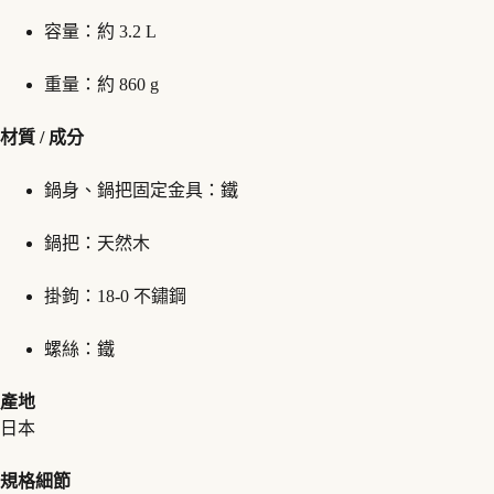
容量：約 3.2 L
重量：約 860 g
材質 / 成分
鍋身、鍋把固定金具：鐵
鍋把：天然木
掛鉤：18-0 不鏽鋼
螺絲：鐵
產地
日本
規格細節