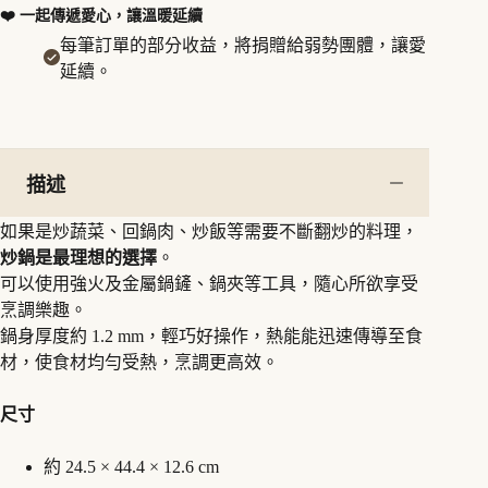
列
❤️ 一起傳遞愛心，讓溫暖延續
24cm
炒
每筆訂單的部分收益，將捐贈給弱勢團體，讓愛
鍋
延續。
數
量
描述
如果是炒蔬菜、回鍋肉、炒飯等需要不斷翻炒的料理，
炒鍋是最理想的選擇
。
可以使用強火及金屬鍋鏟、鍋夾等工具，隨心所欲享受
烹調樂趣。
鍋身厚度約 1.2 mm，輕巧好操作，熱能能迅速傳導至食
材，使食材均勻受熱，烹調更高效。
尺寸
約 24.5 × 44.4 × 12.6 cm