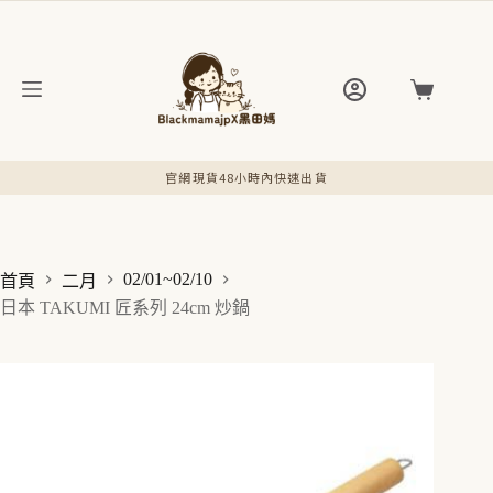
跳
至
主
要
購
內
物
容
車
官網現貨48小時內快速出貨
02/01~02/10
首頁
二月
日本 TAKUMI 匠系列 24cm 炒鍋