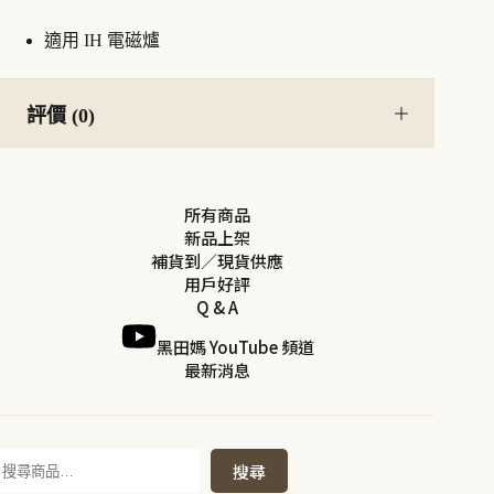
適用 IH 電磁爐
評價 (0)
所有商品
新品上架
補貨到／現貨供應
用戶好評
Q & A
黑田媽 YouTube 頻道
最新消息
搜
搜尋
尋