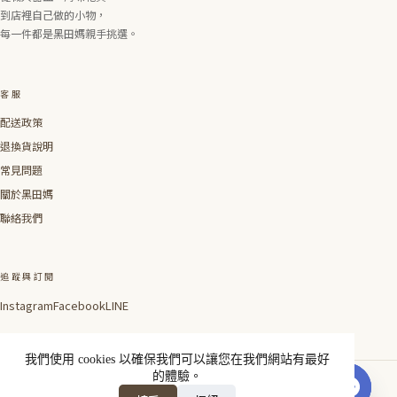
到店裡自己做的小物，
每一件都是黑田媽親手挑選。
客服
配送政策
退換貨說明
常見問題
關於黑田媽
聯絡我們
追蹤與訂閱
Instagram
Facebook
LINE
我們使用 cookies 以確保我們可以讓您在我們網站有最好
的體驗。
線上聯絡我們
© 2026 Blackmamajp ✕ 黑
Made with care in Taipei ×