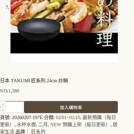
日本 TAKUMI 匠系列 24cm 炒鍋
1,580
NT$
日
加入購物車
本
TAKUMI
貨號:
20260207-197E
分類:
02/01~02/10
,
最新預購（每日
匠
更新）
,
水杯水壺
,
二月
,
NEW 預購上架（每日更新）
,
居
系
家生活
品牌：
匠系列