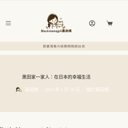
跳
至
主
要
購
內
物
容
車
新會員輸入優惠碼現折50元
官網現貨48小時內快速出貨
黑田家一家人：在日本的幸福生活
黑田媽
2024 年 8 月 28 日
關於黑田媽