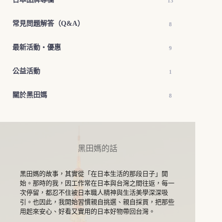
13
常見問題解答（Q&A）
8
最新活動・優惠
9
公益活動
1
關於黑田媽
8
黑田媽的話
黑田媽的故事，其實從「在日本生活的那段日子」開
始。那時的我，因工作常在日本與台灣之間往返，每一
次停留，都忍不住被日本職人精神與生活美學深深吸
引。也因此，我開始習慣親自挑選、親自採買，把那些
用起來安心、好看又實用的日本好物帶回台灣。