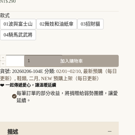
290
NT$
款式
01波與富士山
02舞妓和油紙傘
03招財貓
04騎馬武武將
超
加入購物車
彈
力
貨號:
20260206-104E
分類:
02/01~02/10
,
最新預購（每日
足
更新）
,
鞋類
,
二月
,
NEW 預購上架（每日更新）
袋
❤️ 一起傳遞愛心，讓溫暖延續
襪
每筆訂單的部分收益，將捐贈給弱勢團體，讓愛
日
延續。
本
風
圖
案
款
描述
襪