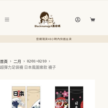
跳
至
主
要
購
內
物
容
車
官網現貨48小時內快速出貨
02/01~02/10
首頁
二月
超彈力足袋襪 日本風圖案款 襪子