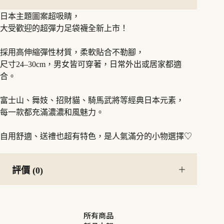
子
日本主題圖案超吸睛，
數
大受歡迎的超彈力足袋襪全新上市！
量
採用高伸縮彈性材質，柔軟貼合不勒腳，
尺寸24–30cm，男女皆可穿著，日常外出或居家都適
合。
富士山、舞妓、招財貓、騎馬武將等經典日本元素，
每一款都充滿濃濃和風魅力。
自用舒適、送禮也超有特色，是人氣滿分的小物選擇♡
評價 (0)
所有商品