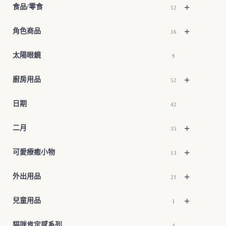
+
食品/零食
12
+
角色商品
16
太陽眼鏡
9
+
廚房用品
52
日期
42
+
二月
35
+
可愛療癒小物
13
+
外出用品
21
+
兒童用品
1
貓咪肯定感系列
4