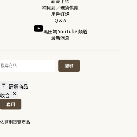
新品上架
補貨到／現貨供應
用戶好評
Q & A
黑田媽 YouTube 頻道
最新消息
搜
搜尋
尋
篩選商品
收合
套用
依類別瀏覽商品