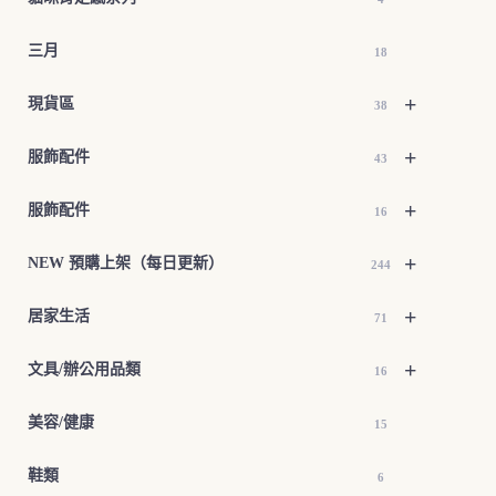
三月
18
+
現貨區
38
+
服飾配件
43
+
服飾配件
16
+
NEW 預購上架（每日更新）
244
+
居家生活
71
+
文具/辦公用品類
16
美容/健康
15
鞋類
6