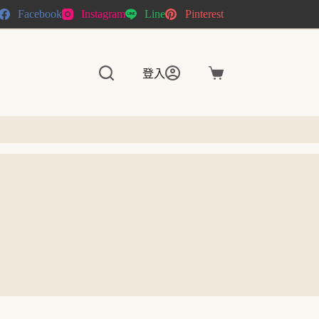
Facebook
Instagram
Line
Pinterest
登入
購
物
車