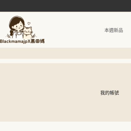
跳
至
主
要
本週新品
內
容
我的帳號