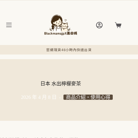
跳
至
主
要
購
內
物
容
車
官網現貨48小時內快速出貨
日本 水出檸檬麥茶
2026 年 4 月 8 日
商品介紹・使用心得