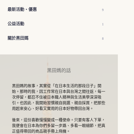
最新活動・優惠
9
公益活動
1
關於黑田媽
8
黑田媽的話
黑田媽的故事，其實從「在日本生活的那段日子」開
始。那時的我，因工作常在日本與台灣之間往返，每一
次停留，都忍不住被日本職人精神與生活美學深深吸
引。也因此，我開始習慣親自挑選、親自採買，把那些
用起來安心、好看又實用的日本好物帶回台灣。
後來，這份喜歡慢慢變成一種使命。只要有客人下單，
我便會在日本為你們多留一步路、多看一眼細節，把真
正值得帶回的商品親手帶上飛機。